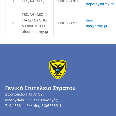
1
ΓΕΣ/Α4 (ΔΕΣ)
2106553767
depeth@army.gr
ΓΕΣ/Α4 (ΔΕΣ) (
ΓΙΑ ΙΣΤΟΤΟΠΟ
des-
2
2106553753
& ΕΦΑΡΜΟΓΗ
mo@army.gr
efedros.army.gr)
Γενικό Επιτελείο Στρατού
Στρατόπεδο ΠΑΠΑΓΟΥ,
Μεσογείων 227-231, Χολαργός,
Τ.Κ. 15561 – Ελλάδα, 2106555911