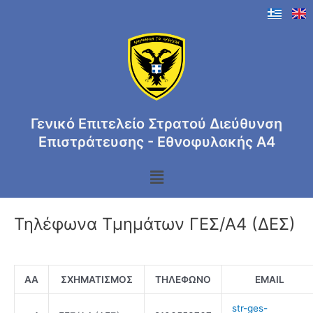
Μετάβαση
στο
περιεχόμενο
Γενικό Επιτελείο Στρατού Διεύθυνση
Επιστράτευσης - Εθνοφυλακής Α4
Menu
Τηλέφωνα Τμημάτων ΓΕΣ/Α4 (ΔΕΣ)
ΑΑ
ΣΧΗΜΑΤΙΣΜΟΣ
ΤΗΛΕΦΩΝΟ
EMAIL
str-ges-